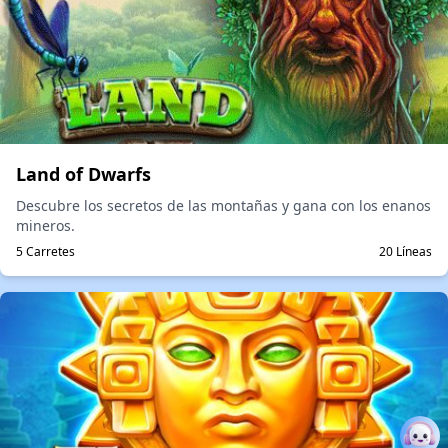
Land of Dwarfs
Descubre los secretos de las montañas y gana con los enanos
mineros.
5 Carretes
20 Líneas