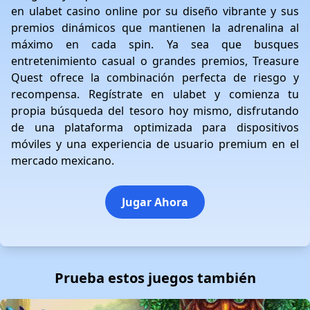
en ulabet casino online por su diseño vibrante y sus
premios dinámicos que mantienen la adrenalina al
máximo en cada spin. Ya sea que busques
entretenimiento casual o grandes premios, Treasure
Quest ofrece la combinación perfecta de riesgo y
recompensa. Regístrate en ulabet y comienza tu
propia búsqueda del tesoro hoy mismo, disfrutando
de una plataforma optimizada para dispositivos
móviles y una experiencia de usuario premium en el
mercado mexicano.
Jugar Ahora
Prueba estos juegos también