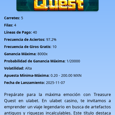
Carretes:
5
Filas:
4
Líneas de Pago:
40
Frecuencia de Aciertos:
97.2%
Frecuencia de Giros Gratis:
10
Ganancia Máxima:
8000x
Probabilidad de Ganancia Máxima:
1/20000
Volatilidad:
Alta
Apuesta Mínima-Máxima:
0.20 - 200.00 MXN
Fecha de Lanzamiento:
2025-11-07
Prepárate para la máxima emoción con Treasure
Quest en ulabet. En ulabet casino, te invitamos a
emprender un viaje legendario en busca de artefactos
antiguos y riquezas incalculables. Este título destaca