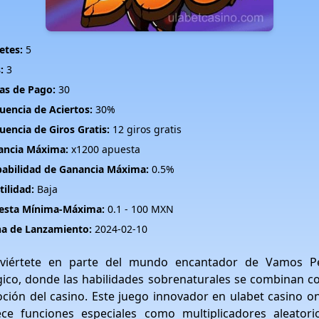
etes:
5
:
3
as de Pago:
30
uencia de Aciertos:
30%
uencia de Giros Gratis:
12 giros gratis
ancia Máxima:
x1200 apuesta
abilidad de Ganancia Máxima:
0.5%
tilidad:
Baja
esta Mínima-Máxima:
0.1 - 100 MXN
ha de Lanzamiento:
2024-02-10
viértete en parte del mundo encantador de Vamos P
ico, donde las habilidades sobrenaturales se combinan co
ción del casino. Este juego innovador en ulabet casino on
ece funciones especiales como multiplicadores aleatori