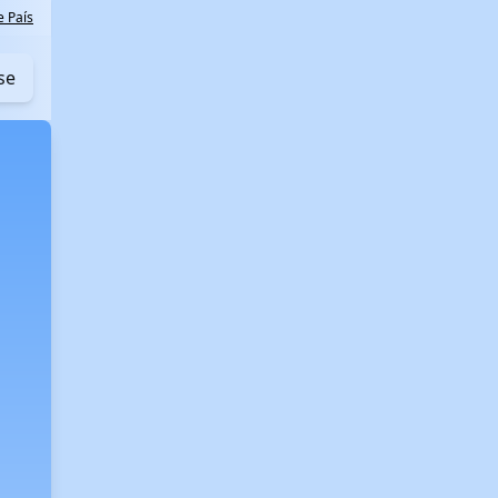
e País
se