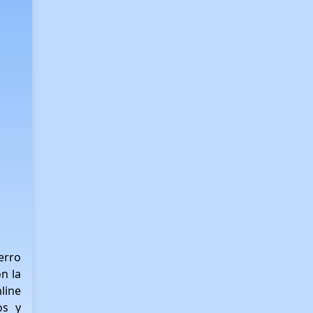
erro
n la
line
os y