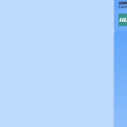
ulab
Casin