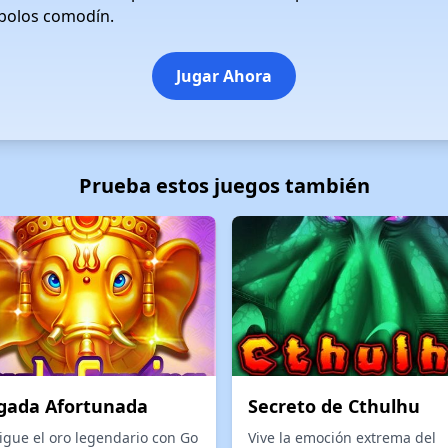
bolos comodín.
Jugar Ahora
Prueba estos juegos también
gada Afortunada
Secreto de Cthulhu
igue el oro legendario con Go
Vive la emoción extrema del