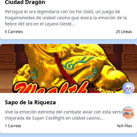
Ciudad Dragón
Persigue el oro legendario con Go For Gold, un juego de
tragamonedas de ulabet casino que evoca la emoción de la
fiebre del oro en el Lejano Oeste...
5 Carretes
25 Líneas
Sapo de la Riqueza
Vive la emoción extrema del combate aviar con esta versión
mejorada de Super Cockfight en ulabet casino...
1 Carrete
N/A Filas