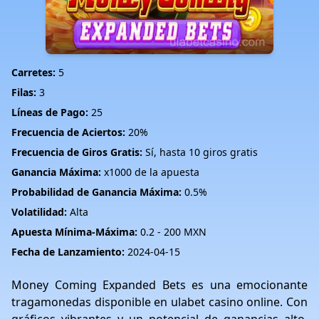
Carretes:
5
Filas:
3
Líneas de Pago:
25
Frecuencia de Aciertos:
20%
Frecuencia de Giros Gratis:
Sí, hasta 10 giros gratis
Ganancia Máxima:
x1000 de la apuesta
Probabilidad de Ganancia Máxima:
0.5%
Volatilidad:
Alta
Apuesta Mínima-Máxima:
0.2 - 200 MXN
Fecha de Lanzamiento:
2024-04-15
Money Coming Expanded Bets es una emocionante
tragamonedas disponible en ulabet casino online. Con