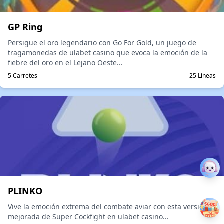
GP Ring
Persigue el oro legendario con Go For Gold, un juego de
tragamonedas de ulabet casino que evoca la emoción de la
fiebre del oro en el Lejano Oeste...
5 Carretes
25 Líneas
PLINKO
Vive la emoción extrema del combate aviar con esta versión
mejorada de Super Cockfight en ulabet casino...