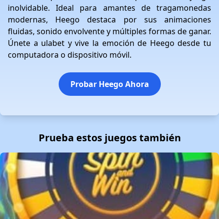
inolvidable. Ideal para amantes de tragamonedas
modernas, Heego destaca por sus animaciones
fluidas, sonido envolvente y múltiples formas de ganar.
Únete a ulabet y vive la emoción de Heego desde tu
computadora o dispositivo móvil.
Probar Heego Ahora
Prueba estos juegos también