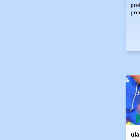
pro
pre
ula