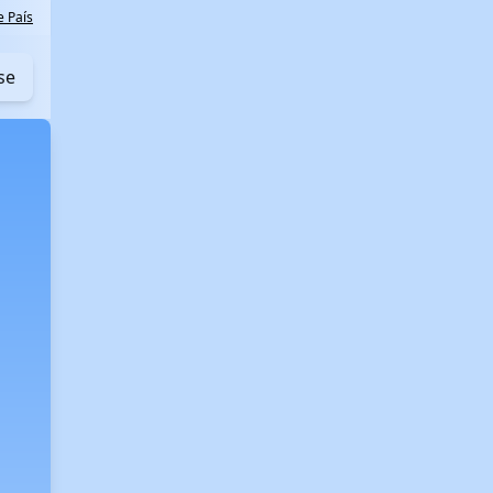
e País
se