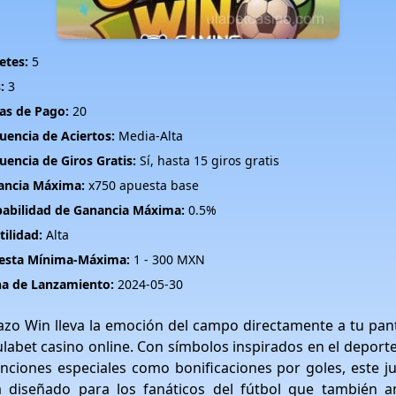
etes:
5
:
3
as de Pago:
20
uencia de Aciertos:
Media-Alta
uencia de Giros Gratis:
Sí, hasta 15 giros gratis
ancia Máxima:
x750 apuesta base
abilidad de Ganancia Máxima:
0.5%
tilidad:
Alta
esta Mínima-Máxima:
1 - 300 MXN
ha de Lanzamiento:
2024-05-30
azo Win lleva la emoción del campo directamente a tu pant
ulabet casino online. Con símbolos inspirados en el deporte
unciones especiales como bonificaciones por goles, este j
á diseñado para los fanáticos del fútbol que también 