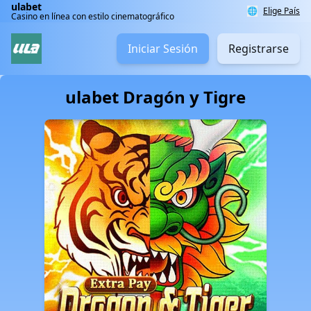
ulabet
🌐
Elige País
Casino en línea con estilo cinematográfico
Iniciar Sesión
Registrarse
ulabet Dragón y Tigre