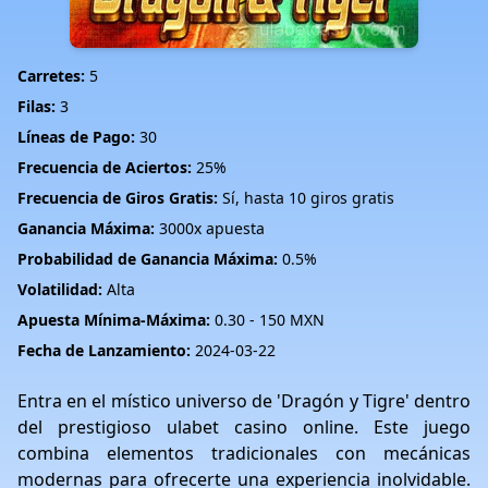
Carretes:
5
Filas:
3
Líneas de Pago:
30
Frecuencia de Aciertos:
25%
Frecuencia de Giros Gratis:
Sí, hasta 10 giros gratis
Ganancia Máxima:
3000x apuesta
Probabilidad de Ganancia Máxima:
0.5%
Volatilidad:
Alta
Apuesta Mínima-Máxima:
0.30 - 150 MXN
Fecha de Lanzamiento:
2024-03-22
Entra en el místico universo de 'Dragón y Tigre' dentro
del prestigioso ulabet casino online. Este juego
combina elementos tradicionales con mecánicas
modernas para ofrecerte una experiencia inolvidable.