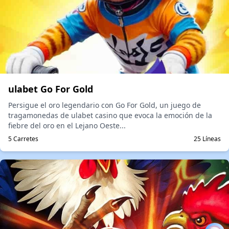
ulabet Go For Gold
Persigue el oro legendario con Go For Gold, un juego de
tragamonedas de ulabet casino que evoca la emoción de la
fiebre del oro en el Lejano Oeste...
5 Carretes
25 Líneas