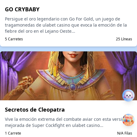
GO CRYBABY
Persigue el oro legendario con Go For Gold, un juego de
tragamonedas de ulabet casino que evoca la emoción de la
fiebre del oro en el Lejano Oeste...
5 Carretes
25 Líneas
Secretos de Cleopatra
Vive la emoción extrema del combate aviar con esta versión
mejorada de Super Cockfight en ulabet casino...
1 Carrete
N/A Filas